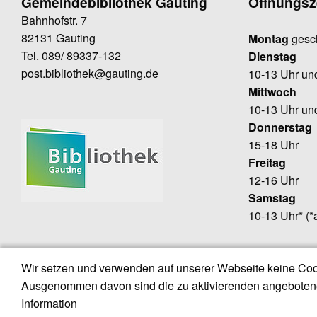
Gemeindebibliothek Gauting
Öffnungsz
Bahnhofstr. 7
82131 Gauting
Montag
gesc
Tel. 089/ 89337-132
Dienstag
post.bibliothek@gauting.de
10-13 Uhr un
Mittwoch
10-13 Uhr un
Donnerstag
15-18 Uhr
Freitag
12-16 Uhr
Samstag
10-13 Uhr* (*
Wir setzen und verwenden auf unserer Webseite keine Coo
Gemeinde Gauting
Gautinger So
Ausgenommen davon sind die zu aktivierenden angebotene
Newsletter-Anmeldung
Gautinger Inse
Information
Jugendzentrum