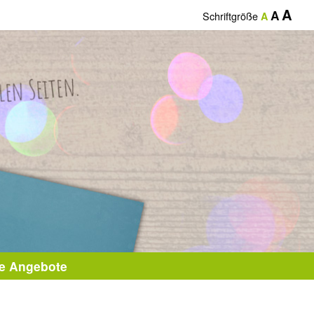
A
A
Schriftgröße
A
le Angebote