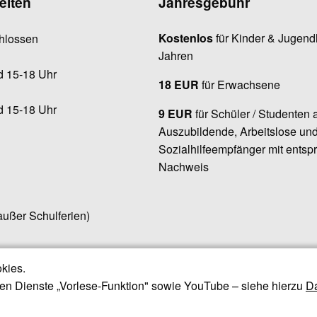
eiten
Jahresgebühr
Kostenlos
für Kinder & Jugendl
hlossen
Jahren
d 15-18 Uhr
18 EUR
für Erwachsene
d 15-18 Uhr
9 EUR
für Schüler / Studenten 
Auszubildende, Arbeitslose un
Sozialhilfeempfänger mit ents
Nachweis
außer Schulferien)
kies.
mmerbad
Impressum
n Dienste „Vorlese-Funktion" sowie YouTube – siehe hierzu
Da
l
Datenschutzerklärung
 Gauting (JUZ)