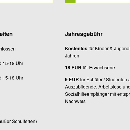
eiten
Jahresgebühr
Kostenlos
für Kinder & Jugendl
hlossen
Jahren
d 15-18 Uhr
18 EUR
für Erwachsene
d 15-18 Uhr
9 EUR
für Schüler / Studenten 
Auszubildende, Arbeitslose un
Sozialhilfeempfänger mit ents
Nachweis
außer Schulferien)