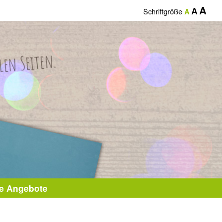
A
A
Schriftgröße
A
le Angebote