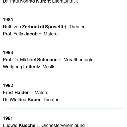
Dr. Paul Konrad
Kurz
†: Literaturkritik
1984
Ruth von
Zerboni di Sposetti
†: Theater
Prof. Felix
Jacob
†: Malerei
1983
Prof. Dr. Michael
Schmaus
†: Moraltheologie
Wolfgang
Leibnitz
: Musik
1982
Ernst
Haider
†: Malerei
Dr. Winfried
Bauer
: Theater
1981
Ludwig
Kusche
†, Orchestervereinigung