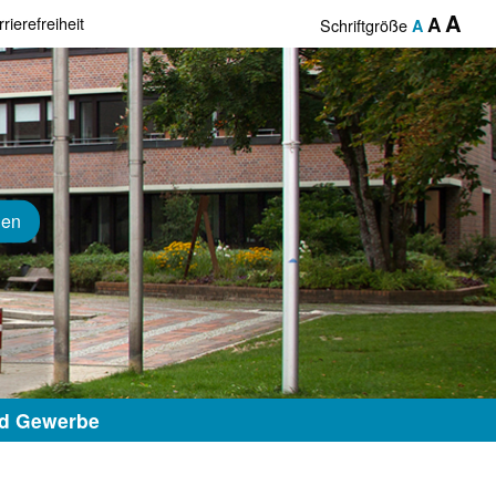
A
rierefreiheit
A
Schriftgröße
A
hen
nd Gewerbe