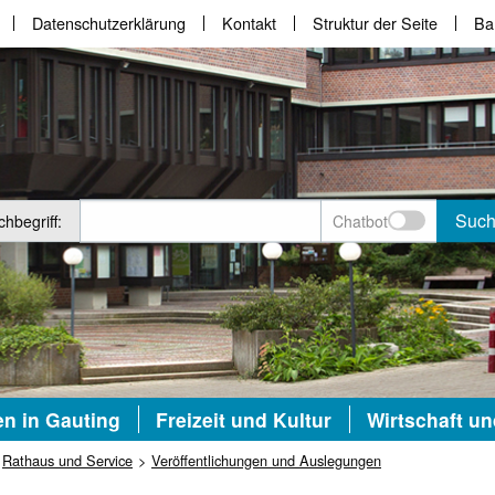
Datenschutzerklärung
Kontakt
Struktur der Seite
Bar
Suc
hbegriff:
Chatbot
n in Gauting
Freizeit und Kultur
Wirtschaft u
Rathaus und Service
Veröffentlichungen und Auslegungen