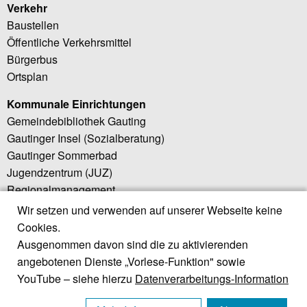
Verkehr
Baustellen
Öffentliche Verkehrsmittel
Bürgerbus
Ortsplan
Kommunale Einrichtungen
Gemeindebibliothek Gauting
Gautinger Insel (Sozialberatung)
Gautinger Sommerbad
Jugendzentrum (JUZ)
Regionalmanagement
Wir setzen und verwenden auf unserer Webseite keine
Weiterführende Links
Cookies.
Little Bird (Elternportal)
Ausgenommen davon sind die zu aktivierenden
Regionalwerk Würmtal
angebotenen Dienste „Vorlese-Funktion" sowie
Würmtal Zweckverband
YouTube – siehe hierzu
Datenverarbeitungs-Information
ZweckV. Würmtalrealschule
Landratsamt Starnberg