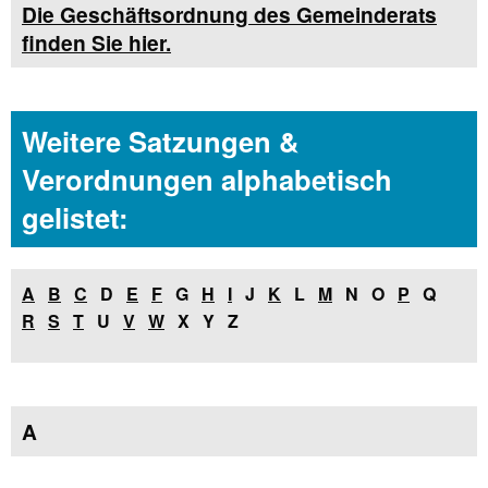
Die Geschäftsordnung des Gemeinderats
finden Sie hier.
Weitere Satzungen &
Verordnungen alphabetisch
gelistet:
A
B
C
D
E
F
G
H
I
J
K
L
M
N O
P
Q
R
S
T
U
V
W
X Y Z
A