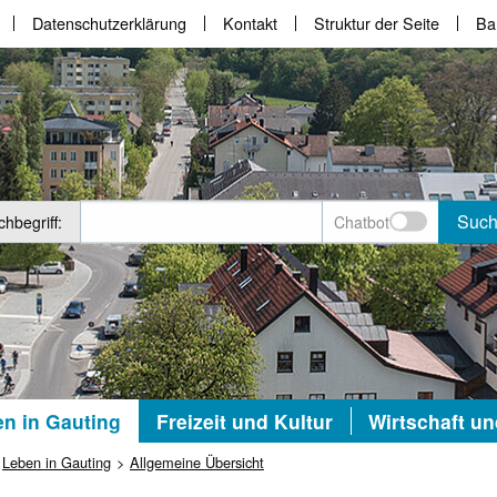
Datenschutzerklärung
Kontakt
Struktur der Seite
Bar
Suc
hbegriff:
Chatbot
n in Gauting
Freizeit und Kultur
Wirtschaft u
Leben in Gauting
Allgemeine Übersicht