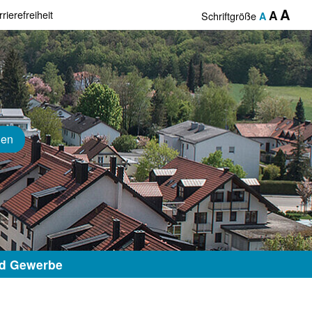
A
rierefreiheit
A
Schriftgröße
A
hen
nd Gewerbe