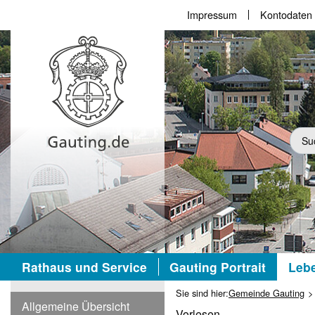
Impressum
Kontodaten
Suc
Rathaus und Service
Gauting Portrait
Lebe
Sie sind hier:
Gemeinde Gauting
Allgemeine Übersicht
Vorlesen