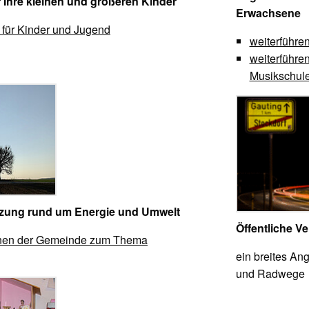
r Ihre kleinen und größeren Kinder
Erwachsene
 für Kinder und Jugend
weiterführe
weiterführe
Musikschul
tzung rund um Energie und Umwelt
Öffentliche Ve
onen der Gemeinde zum Thema
ein breites Ang
und Radweg