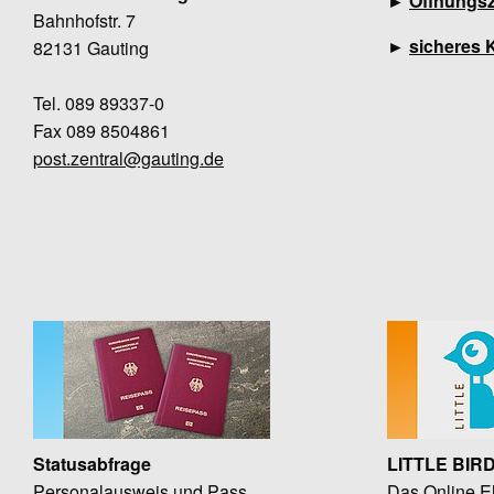
►
Öffnungsz
Bahnhofstr. 7
►
sicheres 
82131 Gauting
Tel. 089 89337-0
Fax 089 8504861
post.zentral@gauting.de
Statusabfrage
LITTLE BIR
Personalausweis und Pass
Das Online El