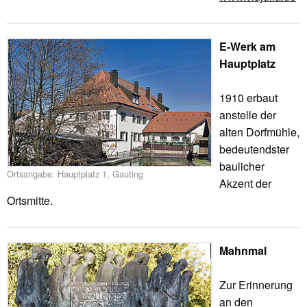
E-Werk am
Hauptplatz
1910 erbaut
anstelle der
alten Dorfmühle,
bedeutendster
baulicher
Ortsangabe: Hauptplatz 1, Gauting
Akzent der
Ortsmitte.
Mahnmal
Zur Erinnerung
an den