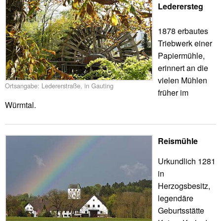
Lederersteg
1878 erbautes
Triebwerk einer
Papiermühle,
erinnert an die
vielen Mühlen
Ortsangabe: Ledererstraße, in Gauting
früher im
Würmtal.
Reismühle
Urkundlich 1281
in
Herzogsbesitz,
legendäre
Geburtsstätte