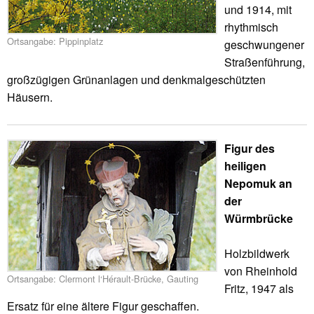
und 1914, mit
rhythmisch
Ortsangabe: Pippinplatz
geschwungener
Straßenführung,
großzügigen Grünanlagen und denkmalgeschützten
Häusern.
Figur des
heiligen
Nepomuk an
der
Würmbrücke
Holzbildwerk
von Rheinhold
Ortsangabe: Clermont l‘Hérault-Brücke, Gauting
Fritz, 1947 als
Ersatz für eine ältere Figur geschaffen.