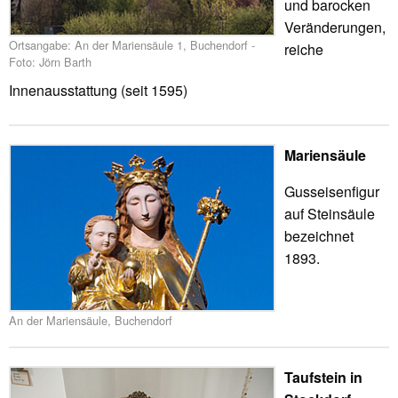
und barocken
Veränderungen,
Ortsangabe: An der Mariensäule 1, Buchendorf -
reiche
Foto: Jörn Barth
Innenausstattung (seit 1595)
Mariensäule
Gusseisenfigur
auf Steinsäule
bezeichnet
1893.
An der Mariensäule, Buchendorf
Taufstein in