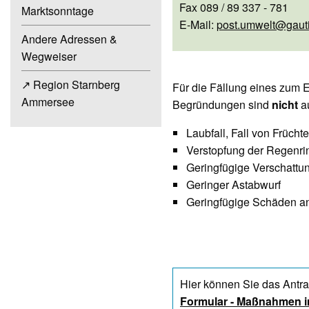
Fax 089 / 89 337 - 781
Marktsonntage
E-Mail:
post.umwelt@gaut
Andere Adressen &
Wegweiser
↗ Region Starnberg
Für die Fällung eines zum 
Ammersee
Begründungen sind
nicht
a
Laubfall, Fall von Früch
Verstopfung der Regenrin
Geringfügige Verschattu
Geringer Astabwurf
Geringfügige Schäden a
Hier können Sie das Antr
Formular - Maßnahmen i