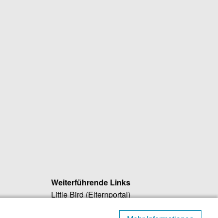
Weiterführende Links
Little Bird (Elternportal)
)
Regionalwerk Würmtal