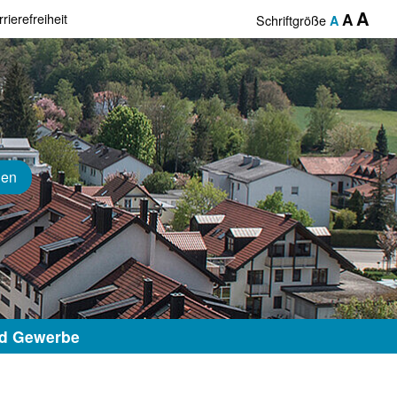
A
rierefreiheit
A
Schriftgröße
A
hen
nd Gewerbe