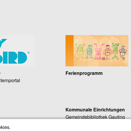
D
Ferienprogramm
ternportal
Kommunale Einrichtungen
Gemeindebibliothek Gauting
rkehrsmittel
Gautinger Insel (Sozialberatung
kies.