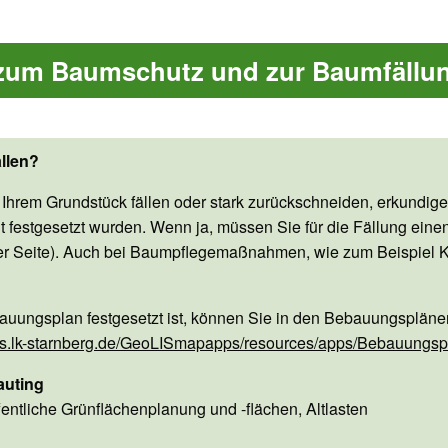
 zum Baumschutz und zur Baumfällu
llen?
Ihrem Grundstück fällen oder stark zurückschneiden, erkundigen
festgesetzt wurden. Wenn ja, müssen Sie für die Fällung einen
 Seite). Auch bei Baumpflegemaßnahmen, wie zum Beispiel Kron
auungsplan festgesetzt ist, können Sie in den Bebauungspläne
olis.lk-starnberg.de/GeoLISmapapps/resources/apps/Bebauungs
auting
entliche Grünflächenplanung und -flächen, Altlasten