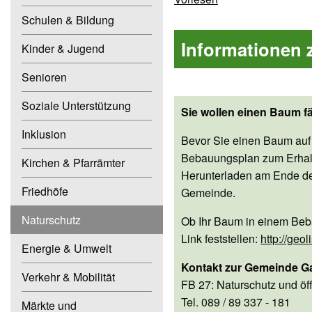
Schulen & Bildung
Informationen
Kinder & Jugend
Senioren
Soziale Unterstützung
Sie wollen einen Baum fä
Inklusion
Bevor Sie einen Baum auf 
Bebauungsplan zum Erhalt 
Kirchen & Pfarrämter
Herunterladen am Ende der
Friedhöfe
Gemeinde.
Naturschutz
Ob Ihr Baum in einem Beb
Link feststellen:
http://ge
Energie & Umwelt
Kontakt zur Gemeinde G
Verkehr & Mobilität
FB 27: Naturschutz und öff
Tel. 089 / 89 337 - 181
Märkte und