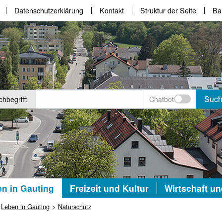
Datenschutzerklärung
Kontakt
Struktur der Seite
Bar
Suc
hbegriff:
Chatbot
n in Gauting
Freizeit und Kultur
Wirtschaft u
Leben in Gauting
Naturschutz