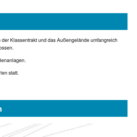
rden der Klassentrakt und das Außengelände umfangreich
ossen.
ußenanlagen.
en statt.
n