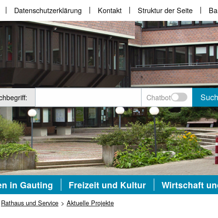
Datenschutzerklärung
Kontakt
Struktur der Seite
Bar
Suc
hbegriff:
Chatbot
n in Gauting
Freizeit und Kultur
Wirtschaft u
Rathaus und Service
Aktuelle Projekte