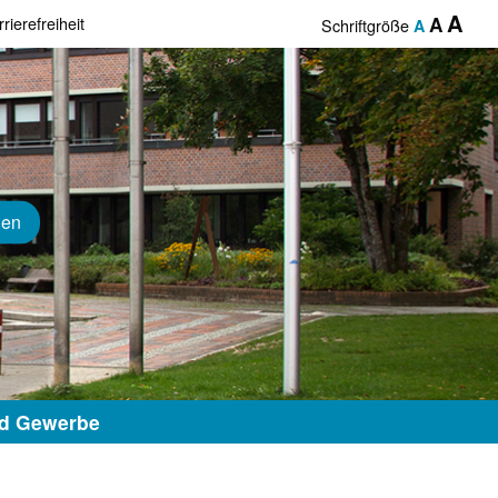
A
rierefreiheit
A
Schriftgröße
A
hen
nd Gewerbe