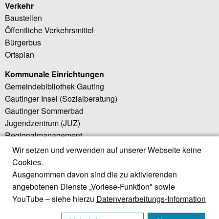
Verkehr
Baustellen
Öffentliche Verkehrsmittel
Bürgerbus
Ortsplan
Kommunale Einrichtungen
Gemeindebibliothek Gauting
Gautinger Insel (Sozialberatung)
Gautinger Sommerbad
Jugendzentrum (JUZ)
Regionalmanagement
Wir setzen und verwenden auf unserer Webseite keine
Weiterführende Links
Cookies.
Little Bird (Elternportal)
Ausgenommen davon sind die zu aktivierenden
Regionalwerk Würmtal
angebotenen Dienste „Vorlese-Funktion" sowie
Würmtal Zweckverband
YouTube – siehe hierzu
Datenverarbeitungs-Information
ZweckV. Würmtalrealschule
Landratsamt Starnberg