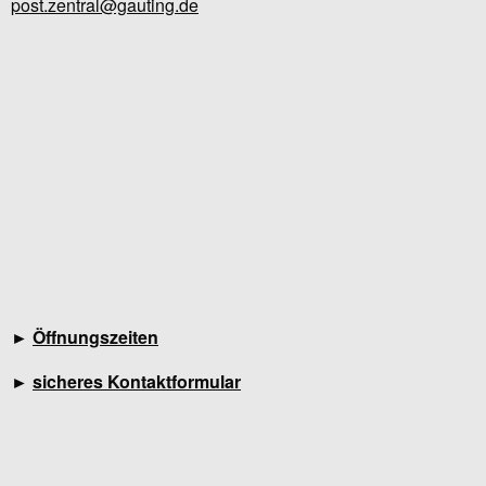
post.zentral@gauting.de
►
Öffnungszeiten
►
sicheres Kontaktformular