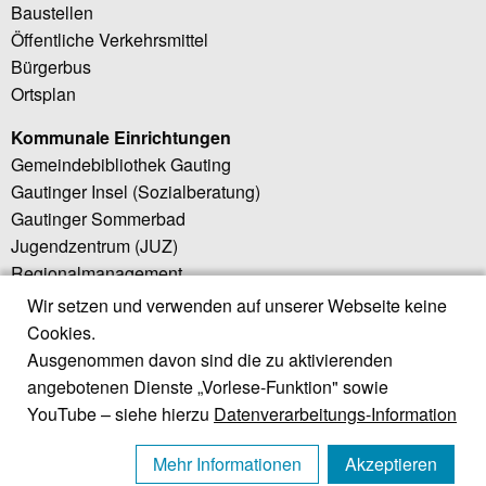
Baustellen
Öffentliche Verkehrsmittel
Bürgerbus
Ortsplan
Kommunale Einrichtungen
Gemeindebibliothek Gauting
Gautinger Insel (Sozialberatung)
Gautinger Sommerbad
Jugendzentrum (JUZ)
Regionalmanagement
Wir setzen und verwenden auf unserer Webseite keine
Weiterführende Links
Cookies.
Little Bird (Elternportal)
Ausgenommen davon sind die zu aktivierenden
Regionalwerk Würmtal
angebotenen Dienste „Vorlese-Funktion" sowie
Würmtal Zweckverband
YouTube – siehe hierzu
Datenverarbeitungs-Information
ZweckV. Würmtalrealschule
Landratsamt Starnberg
Mehr Informationen
Akzeptieren