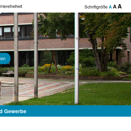
A
rierefreiheit
A
Schriftgröße
A
hen
nd Gewerbe