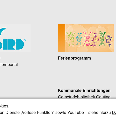
D
Ferienprogramm
ternportal
Kommunale Einrichtungen
Gemeindebibliothek Gauting
rkehrsmittel
Gautinger Insel (Sozialberatung
kies.
Gautinger Sommerbad
n Dienste „Vorlese-Funktion" sowie YouTube – siehe hierzu
Da