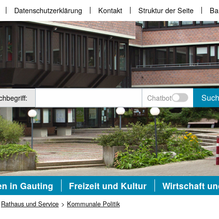
Datenschutzerklärung
Kontakt
Struktur der Seite
Bar
Suc
hbegriff:
Chatbot
n in Gauting
Freizeit und Kultur
Wirtschaft u
Rathaus und Service
Kommunale Politik