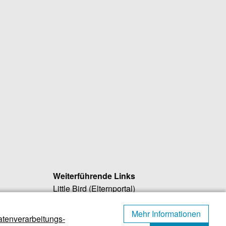
Weiterführende Links
Little Bird (Elternportal)
)
Regionalwerk Würmtal
Mehr Informationen
Würmtal Zweckverband
tenverarbeitungs-