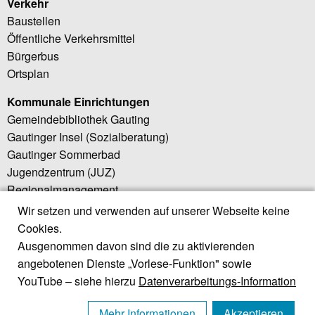
Verkehr
Baustellen
Öffentliche Verkehrsmittel
Bürgerbus
Ortsplan
Kommunale Einrichtungen
Gemeindebibliothek Gauting
Gautinger Insel (Sozialberatung)
Gautinger Sommerbad
Jugendzentrum (JUZ)
Regionalmanagement
Wir setzen und verwenden auf unserer Webseite keine
Weiterführende Links
Cookies.
Little Bird (Elternportal)
Ausgenommen davon sind die zu aktivierenden
Regionalwerk Würmtal
angebotenen Dienste „Vorlese-Funktion" sowie
Würmtal Zweckverband
YouTube – siehe hierzu
Datenverarbeitungs-Information
ZweckV. Würmtalrealschule
Landratsamt Starnberg
Mehr Informationen
Akzeptieren