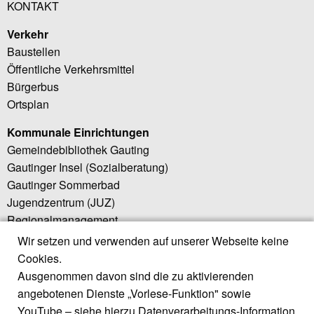
KONTAKT
Verkehr
Baustellen
Öffentliche Verkehrsmittel
Bürgerbus
Ortsplan
Kommunale Einrichtungen
Gemeindebibliothek Gauting
Gautinger Insel (Sozialberatung)
Gautinger Sommerbad
Jugendzentrum (JUZ)
Regionalmanagement
Wir setzen und verwenden auf unserer Webseite keine
Weiterführende Links
Cookies.
Little Bird (Elternportal)
Ausgenommen davon sind die zu aktivierenden
Regionalwerk Würmtal
angebotenen Dienste „Vorlese-Funktion" sowie
Würmtal Zweckverband
YouTube – siehe hierzu
Datenverarbeitungs-Information